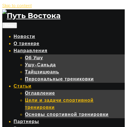
Skip to content
Menu
Новости
О тренере
Направления
Об Ушу
Ушу-Саньда
Тайцзицюань
Персональные трениковки
Статьи
Оглавление
Цели и задачи спортивной
тренировки
Основы спортивной тренировки
Партнеры